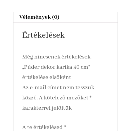
mennyiség
Vélemények (0)
Értékelések
Még nincsenek értékelések.
„Púder dekor karika 40 cm”
értékelése elsőként
Az e-mail címet nem tesszük
közzé.
A kötelező mezőket
*
karakterrel jelöltük
A te értékelésed
*