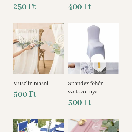
250
Ft
400
Ft
Muszlin masni
Spandex fehér
székszoknya
500
Ft
500
Ft